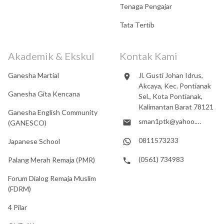
Tenaga Pengajar
Tata Tertib
Akademik & Ekskul
Kontak Kami
Ganesha Martial
Jl. Gusti Johan Idrus,
Akcaya, Kec. Pontianak
Ganesha Gita Kencana
Sel., Kota Pontianak,
Kalimantan Barat 78121
Ganesha English Community
sman1ptk@yahoo.co.id
(GANESCO)
0811573233
Japanese School
(0561) 734983
Palang Merah Remaja (PMR)
Forum Dialog Remaja Muslim
(FDRM)
4 Pilar