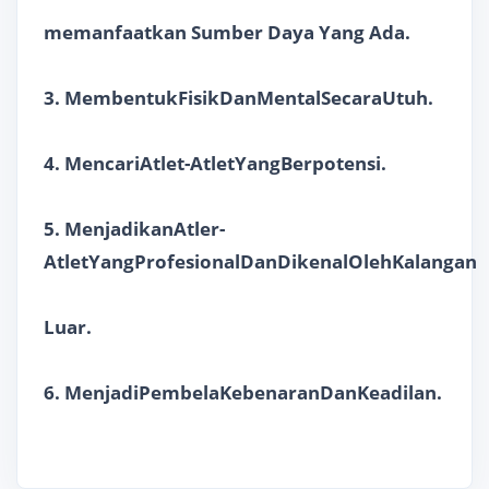
memanfaatkan Sumber Daya Yang Ada.
3. MembentukFisikDanMentalSecaraUtuh.
4. MencariAtlet-AtletYangBerpotensi.
5. MenjadikanAtler-
AtletYangProfesionalDanDikenalOlehKalangan
Luar.
6. MenjadiPembelaKebenaranDanKeadilan.