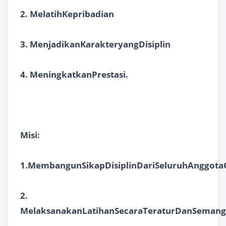
2. MelatihKepribadian
3. MenjadikanKarakteryangDisiplin
4. MeningkatkanPrestasi.
Misi:
1.MembangunSikapDisiplinDariSeluruhAnggo
2.
MelaksanakanLatihanSecaraTeraturDanSemang