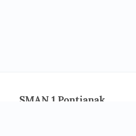
SMAN 1 Pontianak
Unggul dalam berprestasi, berakhlak mulia dan
berwawasan lingkungan