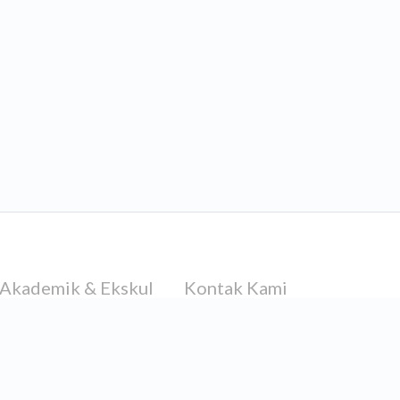
Akademik & Ekskul
Kontak Kami
Ganesha Martial
Jl. Gusti Johan Idrus,
Akcaya, Kec.
Ganesha Gita Kencana
Pontianak Sel., Kota
Pontianak, Kalimantan
Ganesha English