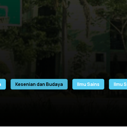
a
Kesenian dan Budaya
Ilmu Sains
Ilmu S