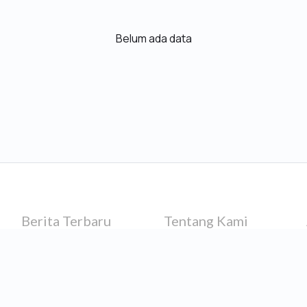
Belum ada data
Berita Terbaru
Tentang Kami
One4K SMAN 1 Pontianak
Sejarah Singkat
EXPO STUDI LANJUT 2026
Visi dan Misi
Struktur Organisasi