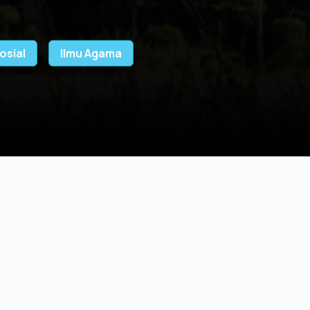
osial
Ilmu Agama